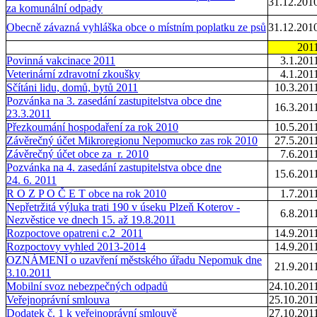
31.12.201
za komunální odpady
Obecně závazná vyhláška obce o místním poplatku ze psů
31.12.201
201
Povinná vakcinace 2011
3.1.201
Veterinární zdravotní zkoušky
4.1.201
Sčítáni lidu, domů, bytů 2011
10.3.201
Pozvánka na 3. zasedání zastupitelstva obce dne
16.3.201
23.3.2011
Přezkoumání hospodaření za rok 2010
10.5.201
Závěrečný účet Mikroregionu Nepomucko zas rok 2010
27.5.201
Závěrečný účet obce za r. 2010
7.6.201
Pozvánka na 4. zasedání zastupitelstva obce dne
15.6.201
24. 6. 2011
R O Z P O Č E T obce na rok 2010
1.7.201
Nepřetržitá výluka trati 190 v úseku Plzeň Koterov -
6.8.201
Nezvěstice ve dnech 15. až 19.8.2011
Rozpoctove opatreni c.2_2011
14.9.201
Rozpoctovy vyhled 2013-2014
14.9.201
OZNÁMENÍ o uzavření městského úřadu Nepomuk dne
21.9.201
3.10.2011
Mobilní svoz nebezpečných odpadů
24.10.201
Veřejnoprávní smlouva
25.10.201
Dodatek č. 1 k veřejnoprávní smlouvě
27.10.201