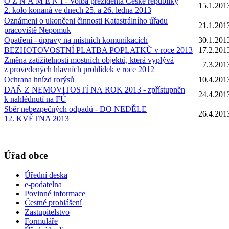
O Z N Á M E N Í - Volba prezidenta České republiky
15.1.201
2. kolo konaná ve dnech 25. a 26. ledna 2013
Oznámeni o ukončeni činnosti Katastrálního úřadu
21.1.201
pracoviště Nepomuk
Opatření - úpravy na místních komunikacích
30.1.201
BEZHOTOVOSTNÍ PLATBA POPLATKŮ v roce 2013
17.2.201
Změna zatížitelnosti mostních objektů, která vyplývá
7.3.201
z provedených hlavních prohlídek v roce 2012
Ochrana hnízd rorýsů
10.4.201
DAŇ Z NEMOVITOSTÍ NA ROK 2013 - zpřístupněn
24.4.201
k nahlédnutí na FÚ
Sběr nebezpečných odpadů - DO NEDĚLE
26.4.201
12. KVĚTNA 2013
Úřad obce
Úřední deska
e-podatelna
Povinné informace
Čestné prohlášení
Zastupitelstvo
Formuláře