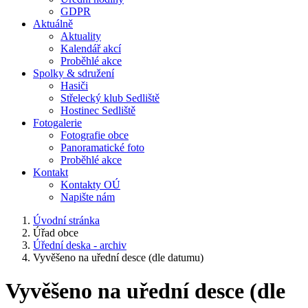
GDPR
Aktuálně
Aktuality
Kalendář akcí
Proběhlé akce
Spolky & sdružení
Hasiči
Střelecký klub Sedliště
Hostinec Sedliště
Fotogalerie
Fotografie obce
Panoramatické foto
Proběhlé akce
Kontakt
Kontakty OÚ
Napište nám
Úvodní stránka
Úřad obce
Úřední deska - archiv
Vyvěšeno na uřední desce (dle datumu)
Vyvěšeno na uřední desce (dle