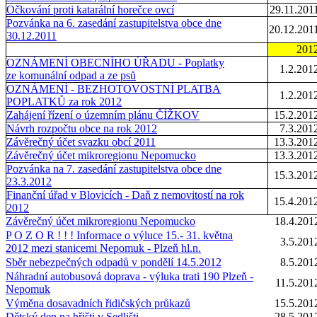
Očkování proti katarální horečce ovcí
29.11.201
Pozvánka na 6. zasedání zastupitelstva obce dne
20.12.201
30.12.2011
201
OZNÁMENÍ OBECNÍHO ÚŘADU - Poplatky
1.2.201
ze komunální odpad a ze psů
OZNÁMENÍ - BEZHOTOVOSTNÍ PLATBA
1.2.201
POPLATKŮ za rok 2012
Zahájení řízení o územním plánu ČÍŽKOV
15.2.201
Návrh rozpočtu obce na rok 2012
7.3.201
Závěrečný účet svazku obcí 2011
13.3.201
Závěrečný účet mikroregionu Nepomucko
13.3.201
Pozvánka na 7. zasedání zastupitelstva obce dne
15.3.201
23.3.2012
Finanční úřad v Blovicích - Daň z nemovitostí na rok
15.4.201
2012
Závěrečný účet mikroregionu Nepomucko
18.4.201
P O Z O R ! ! ! Informace o výluce 15.- 31. května
3.5.201
2012 mezi stanicemi Nepomuk - Plzeň hl.n.
Sběr nebezpečných odpadů v pondělí 14.5.2012
8.5.201
Náhradní autobusová doprava - výluka trati 190 Plzeň -
11.5.201
Nepomuk
Výměna dosavadních řidičských průkazů
15.5.201
Dětský den na hřišti v Sedlišti
28.5.201