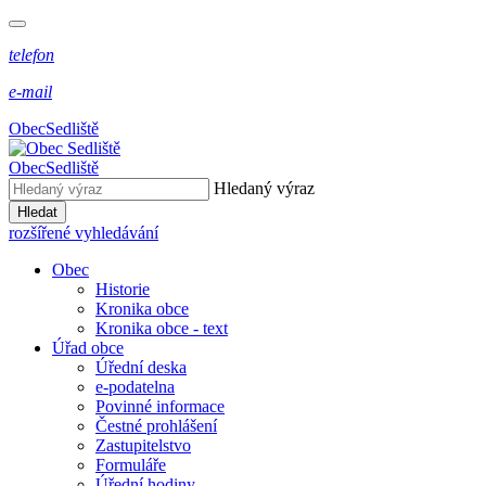
telefon
e-mail
Obec
Sedliště
Obec
Sedliště
Hledaný výraz
Hledat
rozšířené vyhledávání
Obec
Historie
Kronika obce
Kronika obce - text
Úřad obce
Úřední deska
e-podatelna
Povinné informace
Čestné prohlášení
Zastupitelstvo
Formuláře
Úřední hodiny