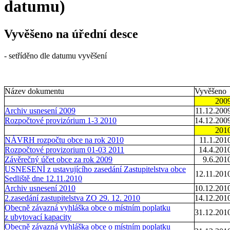
datumu)
Vyvěšeno na úřední desce
- setříděno dle datumu vyvěšení
Název dokumentu
Vyvěšeno
200
Archiv usnesení 2009
11.12.200
Rozpočtové provizórium 1-3 2010
14.12.200
201
NÁVRH rozpočtu obce na rok 2010
11.1.201
Rozpočtové provizorium 01-03 2011
14.4.201
Závěrečný účet obce za rok 2009
9.6.201
USNESENÍ z ustavujícího zasedání Zastupitelstva obce
12.11.201
Sedliště dne 12.11.2010
Archiv usnesení 2010
10.12.201
2.zasedání zastupitelstva ZO 29. 12. 2010
14.12.201
Obecně závazná vyhláška obce o místním poplatku
31.12.201
z ubytovací kapacity
Obecně závazná vyhláška obce o místním poplatku