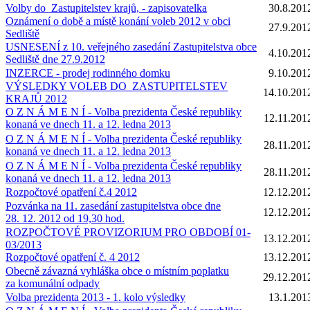
Volby do Zastupitelstev krajů, - zapisovatelka
30.8.201
Oznámení o době a místě konání voleb 2012 v obci
27.9.201
Sedliště
USNESENÍ z 10. veřejného zasedání Zastupitelstva obce
4.10.201
Sedliště dne 27.9.2012
INZERCE - prodej rodinného domku
9.10.201
VÝSLEDKY VOLEB DO ZASTUPITELSTEV
14.10.201
KRAJŮ 2012
O Z N Á M E N Í - Volba prezidenta České republiky
12.11.201
konaná ve dnech 11. a 12. ledna 2013
O Z N Á M E N Í - Volba prezidenta České republiky
28.11.201
konaná ve dnech 11. a 12. ledna 2013
O Z N Á M E N Í - Volba prezidenta České republiky
28.11.201
konaná ve dnech 11. a 12. ledna 2013
Rozpočtové opatření č.4 2012
12.12.201
Pozvánka na 11. zasedání zastupitelstva obce dne
12.12.201
28. 12. 2012 od 19,30 hod.
ROZPOČTOVÉ PROVIZORIUM PRO OBDOBÍ 01-
13.12.201
03/2013
Rozpočtové opatření č. 4 2012
13.12.201
Obecně závazná vyhláška obce o místním poplatku
29.12.201
za komunální odpady
Volba prezidenta 2013 - 1. kolo výsledky
13.1.201