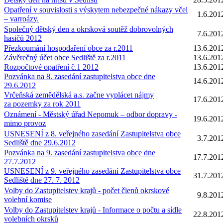
Opatření v souvislosti s výskytem nebezpečné nákazy včel
1.6.201
– varroázy.
Společný dětský den a okrsková soutěž dobrovolných
7.6.201
hasičů 2012
Přezkoumání hospodaření obce za r.2011
13.6.201
Závěrečný účet obce Sedliště za r.2011
13.6.201
Rozpočtové opatření č.1 2012
13.6.201
Pozvánka na 8. zasedání zastupitelstva obce dne
14.6.201
29.6.2012
Vrčeňská zemědělská a.s. začne vyplácet nájmy
17.6.201
za pozemky za rok 2011
Oznámení - Městský úřad Nepomuk – odbor dopravy -
19.6.201
mimo provoz
USNESENÍ z 8. veřejného zasedání Zastupitelstva obce
3.7.201
Sedliště dne 29.6.2012
Pozvánka na 9. zasedání zastupitelstva obce dne
17.7.201
27.7.2012
USNESENÍ z 9. veřejného zasedání Zastupitelstva obce
31.7.201
Sedliště dne 27. 7. 2012
Volby do Zastupitelstev krajů - počet členů okrskové
9.8.201
volební komise
Volby do Zastupitelstev krajů - Informace o počtu a sídle
22.8.201
volebních okrsků