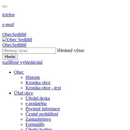
telefon
e-mail
Obec
Sedliště
Obec
Sedliště
Hledaný výraz
Hledat
rozšířené vyhledávání
Obec
Historie
Kronika obce
Kronika obce - text
Úřad obce
Úřední deska
e-podatelna
Povinné informace
Čestné prohlášení
Zastupitelstvo
Formuláře
Úřední hodiny