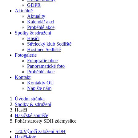
GDPR
Aktuálně
Aktuality
Kalendář akcí
Proběhlé akce
Spolky & sdružení
Hasiči
Střelecký klub Sedliště
Hostinec Sedliště
Fotogalerie
Fotografie obce
Panoramatické foto
Proběhlé akce
Kontakt
Kontakty OÚ
Napište nám
Úvodní stránka
Spolky & sdružení
Hasiči
Hasičské soutěže
Pohár starosty SDH zdemyslice
120.Výročí založení SDH
Hasiči-foto