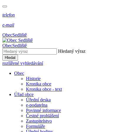
telefon
e-mail
Obec
Sedliště
Obec
Sedliště
Hledaný výraz
Hledat
rozšířené vyhledávání
Obec
Historie
Kronika obce
Kronika obce - text
Úřad obce
Úřední deska
e-podatelna
Povinné informace
Čestné prohlášení
Zastupitelstvo
Formuláře
Úřední hodiny