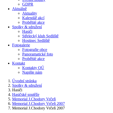
GDPR
Aktuálně
Aktuality
Kalendář akcí
Proběhlé akce
Spolky & sdružení
Hasiči
Střelecký klub Sedliště
Hostinec Sedliště
Fotogalerie
Fotografie obce
Panoramatické foto
Proběhlé akce
Kontakt
Kontakty OÚ
Napište nám
Úvodní stránka
Spolky & sdružení
Hasiči
Hasičské soutěže
Memorial J.Chodory Vrčeň
Memorial J.Chodory Vrčeň 2007
Memorial J.Chodory Vrčeň 2007