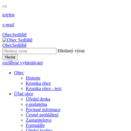
telefon
e-mail
Obec
Sedliště
Obec
Sedliště
Hledaný výraz
Hledat
rozšířené vyhledávání
Obec
Historie
Kronika obce
Kronika obce - text
Úřad obce
Úřední deska
e-podatelna
Povinné informace
Čestné prohlášení
Zastupitelstvo
Formuláře
Úřední hodiny