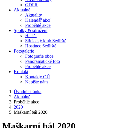
GDPR
Aktuálně
Aktuality
Kalendář akcí
Proběhlé akce
Spolky & sdružení
Hasiči
Střelecký klub Sedliště
Hostinec Sedliště
Fotogalerie
Fotografie obce
Panoramatické foto
Proběhlé akce
Kontakt
Kontakty OÚ
Napište nám
Úvodní stránka
Aktuálně
Proběhlé akce
2020
Maškarní bál 2020
Maškarní bál 2020